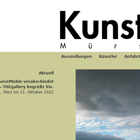
Jum
Ausstellungen
Künstler
Anfahr
Hauptmenü
Aktuell
KunstMühle verabschiedet
 - THEgallery begrüßt Sie.
1. März
bis
31. Oktober 2022