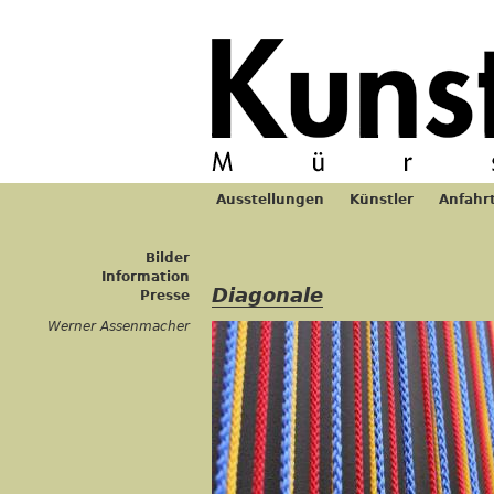
Jum
Ausstellungen
Künstler
Anfahr
Hauptmenü
Bilder
Information
Diagonale
Presse
Werner Assenmacher