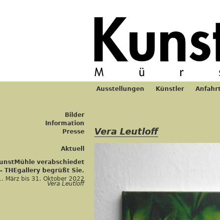
Jum
Ausstellungen
Künstler
Anfahr
Hauptmenü
Bilder
Information
Vera Leutloff
Presse
Aktuell
KunstMühle verabschiedet
 - THEgallery begrüßt Sie.
1. März
bis
31. Oktober 2022
Vera Leutloff