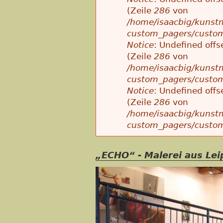
(Zeile
286
von
/home/isaacbig/kunstm
custom_pagers/custo
Notice
: Undefined offs
(Zeile
286
von
/home/isaacbig/kunstm
custom_pagers/custo
Notice
: Undefined offs
(Zeile
286
von
/home/isaacbig/kunstm
custom_pagers/custo
„ECHO“ - Malerei aus Lei