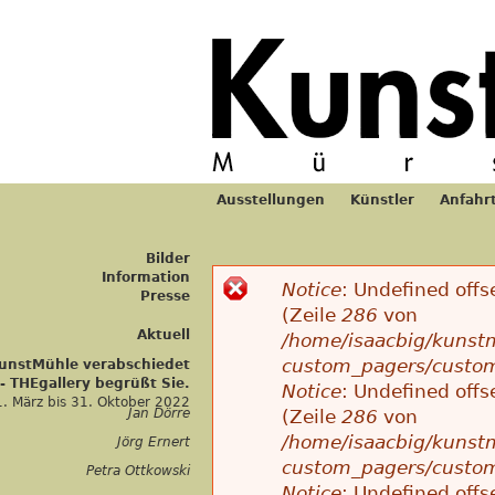
Jum
Ausstellungen
Künstler
Anfahr
Hauptmenü
Bilder
Information
Notice
: Undefined offs
Presse
Fehlermeldung
(Zeile
286
von
Aktuell
/home/isaacbig/kunstm
custom_pagers/custo
KunstMühle verabschiedet
 - THEgallery begrüßt Sie.
Notice
: Undefined offs
1. März
bis
31. Oktober 2022
Jan Dörre
(Zeile
286
von
/home/isaacbig/kunstm
Jörg Ernert
custom_pagers/custo
Petra Ottkowski
Notice
: Undefined offs