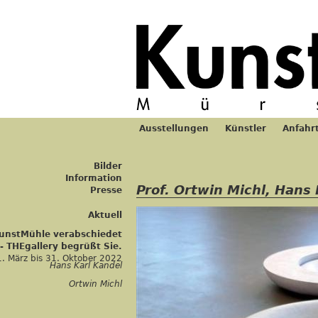
Jum
Ausstellungen
Künstler
Anfahr
Hauptmenü
Bilder
Information
Prof. Ortwin Michl, Hans
Presse
Aktuell
KunstMühle verabschiedet
 - THEgallery begrüßt Sie.
1. März
bis
31. Oktober 2022
Hans Karl Kandel
Ortwin Michl