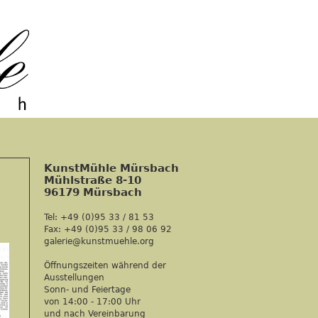
KunstMühle Mürsbach
Mühlstraße 8-10
96179 Mürsbach
Tel: +49 (0)95 33 / 81 53
Fax: +49 (0)95 33 / 98 06 92
galerie@kunstmuehle.org
Öffnungszeiten während der
Ausstellungen
Sonn- und Feiertage
von 14:00 - 17:00 Uhr
und nach Vereinbarung